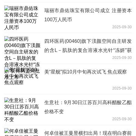
瑞丽市鼎佑珠宝有限公司成立 注册资本
100万人民币
2025-09-30
四环医药(00460)旗下渼颜空间自主研发
的含L－肌肽的复合溶液水光针“冻妍”获
2025-09-30
得药监局批准上市
美“星舰”拟10月中旬再次试飞 焦点观察
2025-09-30
生意社：9月30日江苏百川高科醋酸乙酯
价格不变
2025-09-30
何卓佳被王曼昱横扫出局！现在明白赛前