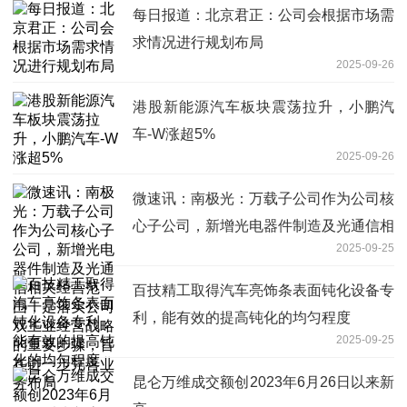
每日报道：北京君正：公司会根据市场需
求情况进行规划布局
2025-09-26
港股新能源汽车板块震荡拉升，小鹏汽
车-W涨超5%
2025-09-26
微速讯：南极光：万载子公司作为公司核
心子公司，新增光电器件制造及光通信相
2025-09-25
关经营范围，是落实公司双主业经营战略
的重要步骤，旨在进一步完善业务布局
百技精工取得汽车亮饰条表面钝化设备专
利，能有效的提高钝化的均匀程度
2025-09-25
昆仑万维成交额创2023年6月26日以来新