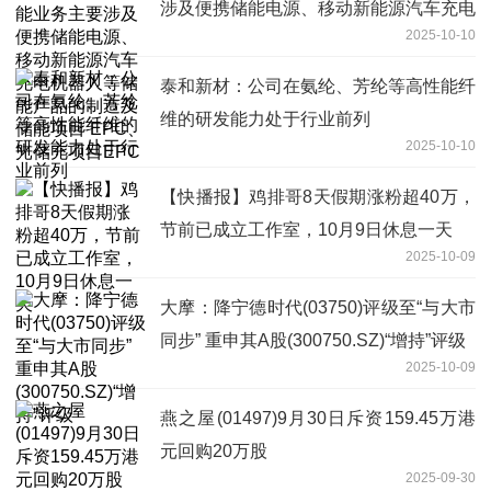
涉及便携储能电源、移动新能源汽车充电
2025-10-10
机器人等储能产品的制造及储能项目
EPC、光储充项目EPC
泰和新材：公司在氨纶、芳纶等高性能纤
维的研发能力处于行业前列
2025-10-10
【快播报】鸡排哥8天假期涨粉超40万，
节前已成立工作室，10月9日休息一天
2025-10-09
大摩：降宁德时代(03750)评级至“与大市
同步” 重申其A股(300750.SZ)“增持”评级
2025-10-09
燕之屋(01497)9月30日斥资159.45万港
元回购20万股
2025-09-30