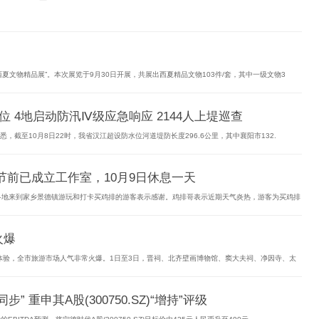
—西夏文物精品展”。本次展览于9月30日开展，共展出西夏精品文物103件/套，其中一级文物3
位 4地启动防汛Ⅳ级应急响应 2144人上堤巡查
截至10月8日22时，我省汉江超设防水位河道堤防长度296.6公里，其中襄阳市132.
节前已成立工作室，10月9日休息一天
各地来到家乡景德镇游玩和打卡买鸡排的游客表示感谢。鸡排哥表示近期天气炎热，游客为买鸡排
火爆
体验，全市旅游市场人气非常火爆。1日至3日，晋祠、北齐壁画博物馆、窦大夫祠、净因寺、太
” 重申其A股(300750.SZ)“增持”评级