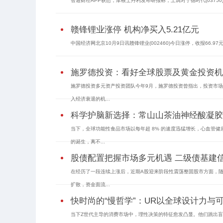
智通财经APP获悉，摩根士丹利发布研报称，上调对宁德时代(03750)的E
赣锋锂业涨停 机构净买入5.21亿元
中国经济网北京10月9日讯赣锋锂业(002460)今日涨停，收报66.
施罗德投资：看好全球股票及黄金投资机
施罗德投资多元资产投资团队今年9月，施罗德投资曾指出，投资市
入经济衰退的机...
科学护脑新选择：常山山茶油神经酸凝胶
当下，全球功能性食品市场以每年超 8% 的速度迅猛增长，心血管
的诞生，离不...
股债配置把握市场多元机遇 二级债基建
在经历了一段连续上涨后，近期A股迎来阶段性震荡整固股市方面，
扩散，资金面流...
快时尚的“慢哲学”：UR以全球设计力与
当下Z世代主导的消费市场中，理性决策的特征愈发凸显。他们跳出盲