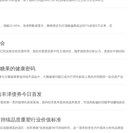
BITDA预测，将宁德时代A股(300750.SZ)目标价由425元人民币升至490元
97元，涨幅10.00%。龙虎榜数据显示，赣锋锂业为日涨幅偏离值达到7%的前5只证券，买
会
场已经反映目前宏观环境，因此对股票采取中性立场对此，施罗德投资分析认为，美国在中期内陷
糖果的健康密码
健康与大脑健康赛道持续升温如今，大脑健康问题已成为不同年龄段人群的共同困扰一款优质产品
信丰泽债券今日首发
随着前期一系列稳增长政策落地，国内经济基本面持续温和复苏，市场风险偏好回暖带动赚钱效应
可持续品质重塑行业价值标准
目追随潮流的误区，转而青睐“优质低频”的可持续时尚。这一需求转变也为中国本土时尚品牌提