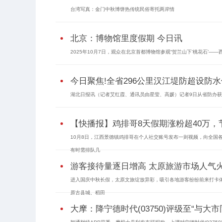
台湾写真：金门中秋博饼热传统民俗寄托两岸情
北京：博物馆里度假期 今日讯
2025年10月7日，观众在北京首都博物馆参观“贺兰山下‘桃花石’—
今日聚焦!全省296公里汉江堤防超设防水
湖北日报讯（记者艾红霞、通讯员由星莹、高媛）记者9日从省防办获悉，
【快播报】鸡排哥8天假期涨粉超40万，
10月8日，江西景德镇鸡排哥在个人社交账号发布一则视频，向全国
有时需排队几
游客接待量逐日增高 太原旅游市场人气
进入国庆中秋长假，太原文旅绽放异彩，吸引各地游客纷纷前来打卡
原古县城、稻田
大摩：降宁德时代(03750)评级至“与大市同步