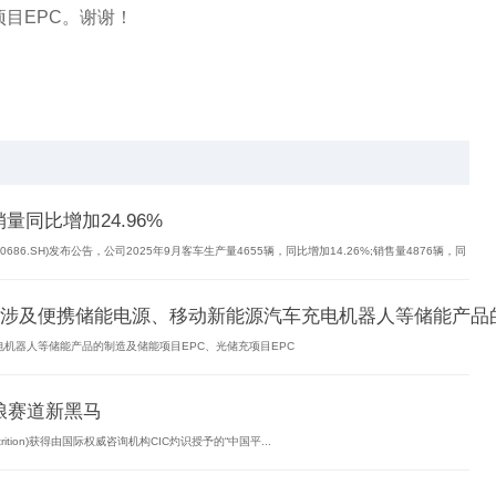
项目EPC。谢谢！
销量同比增加24.96%
00686.SH)发布公告，公司2025年9月客车生产量4655辆，同比增加14.26%;销售量4876辆，同
及便携储能电源、移动新能源汽车充电机器人等储能产品的制造
机器人等储能产品的制造及储能项目EPC、光储充项目EPC
主粮赛道新黑马
utrition)获得由国际权威咨询机构CIC灼识授予的“中国平...