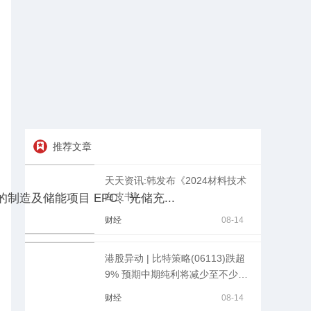
推荐文章
天天资讯:韩发布《2024材料技术
白皮书》
及储能项目 EPC、光储充...
财经
08-14
港股异动 | 比特策略(06113)跌超
9% 预期中期纯利将减少至不少于
约467万令吉
财经
08-14