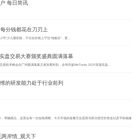
户 每日简讯
：每分钱都花在刀刃上
号”少儿重疾险，不仅在价格上守住“地板价”，更...
5首届实盘交易大赛颁奖盛典圆满落幕
25交易技术峰会在广州圆满落幕王者加冕时刻，全球共鉴WeTrade 2025首届实盘...
维的研发能力处于行业前列
示，明确观点，这里会有一次短线调整。今天市场的放量完全是因为部分踏空的资金以及节前稳健
托两岸情_观天下