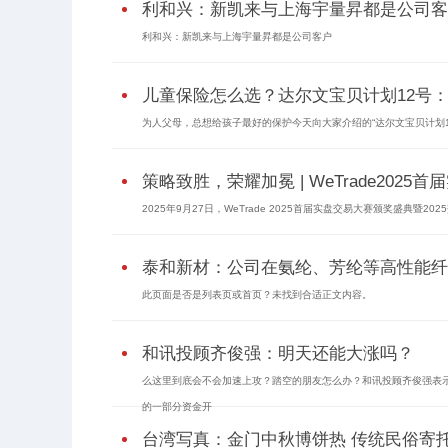
利和兴：新凯来与上海宇量昇都是公司客
利和兴：新凯来与上海宇量昇都是公司客户
儿童保险怎么选？达尔文宝贝计划12号
为人父母，总想给孩子最好的保护今天向大家介绍的“达尔文宝贝计划12
策略致胜，荣耀加冕 | WeTrade202
2025年9月27日，WeTrade 2025首届实盘交易大赛颁奖盛典暨20
泰和新材：公司在氨纶、芳纶等高性能纤
此页面是否是列表页或首页？未找到合适正文内容。
和讯投顾齐俊强：明天还能大涨吗？
么这里到底会不会加速上攻？踏空的朋友怎么办？和讯投顾齐俊强表
的一部分资金开
台湾写真：金门中秋博饼热 传统民俗寄