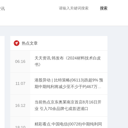
搜索
资讯
热点文章
天天资讯:韩发布《2024材料技术白皮
06:16
书》
港股异动 | 比特策略(06113)跌超9% 预
11:07
期中期纯利将减少至不少于约467万令
吉
当前热点京东奥莱南京首店8月16日开
16:12
业 引入70余品牌七成首进浦口
精彩看点:中国电信(00728)中期纯利同
18:10