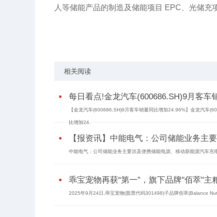
人等储能产品的制造及储能项目 EPC、光储充
关键词：
财经频道
财经资讯
相关阅读
每日看点!金龙汽车(600686.SH)9月客车
【金龙汽车(600686.SH)9月客车销量同比增加24.96%】金龙汽车(6
比增加24.
【报资讯】中能电气：公司储能业务主要涉
中能电气：公司储能业务主要涉及便携储能电源、移动新能源汽车充电
乖宝宠物再获“第一”，旗下品牌"佰萃"
2025年9月24日,乖宝宠物(股票代码301498)子品牌佰萃(Balance N