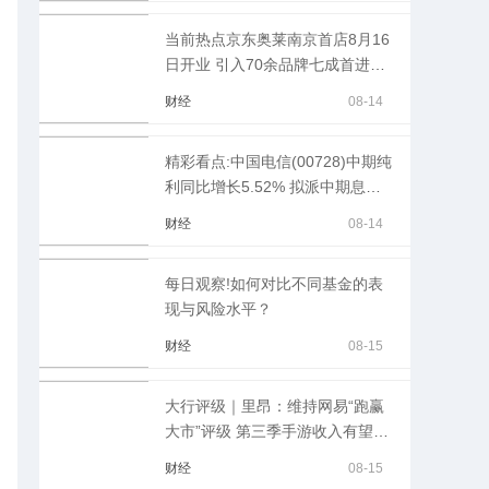
当前热点京东奥莱南京首店8月16
日开业 引入70余品牌七成首进浦
口
财经
08-14
精彩看点:中国电信(00728)中期纯
利同比增长5.52% 拟派中期息
0.1812元（含税）
财经
08-14
每日观察!如何对比不同基金的表
现与风险水平？
财经
08-15
大行评级｜里昂：维持网易“跑赢
大市”评级 第三季手游收入有望复
苏 当前聚焦
财经
08-15