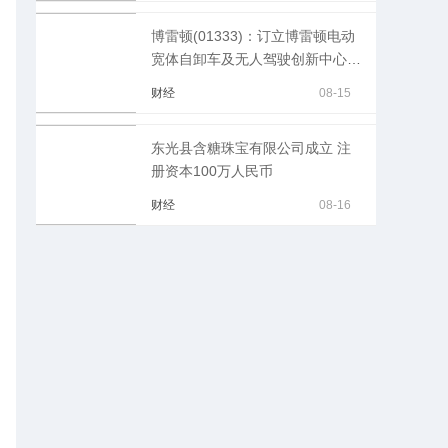
博雷顿(01333)：订立博雷顿电动
宽体自卸车及无人驾驶创新中心项
目施工总承包合同
财经
08-15
东光县含糖珠宝有限公司成立 注
册资本100万人民币
财经
08-16