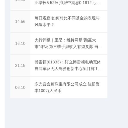
比增长5.52% 拟派中期息0.1812元
（含税）
每日观察!如何对比不同基金的表现与
14:56
风险水平？
大行评级｜里昂：维持网易“跑赢大
16:10
市”评级 第三季手游收入有望复苏 当前
聚焦
博雷顿(01333)：订立博雷顿电动宽体
21:15
自卸车及无人驾驶创新中心项目施工总
承包合同
东光县含糖珠宝有限公司成立 注册资
06:10
本100万人民币