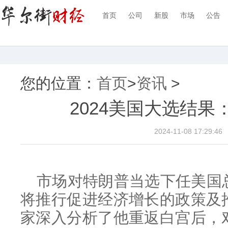
首页
公司
新股
市场
公告
您的位置：
首页
>
资讯
>
2024美国大选结
2024-11-08 17:29:4
市场对特朗普当选下任美国
将推行促进经济增长的政策及
家深入分析了他重返白宫后，