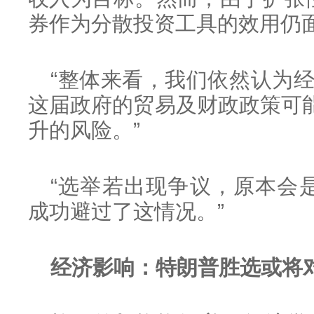
券作为分散投资工具的效用仍面
“整体来看，我们依然认为经
这届政府的贸易及财政政策可能
升的风险。”
“选举若出现争议，原本会
成功避过了这情况。”
经济影响：特朗普胜选或将