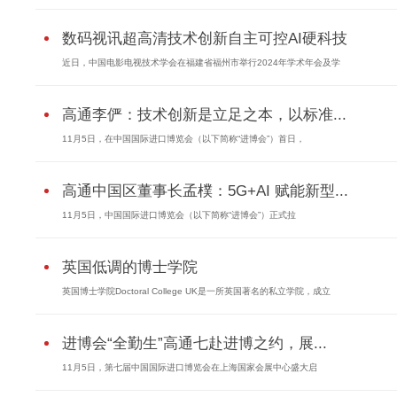
数码视讯超高清技术创新自主可控AI硬科技
近日，中国电影电视技术学会在福建省福州市举行2024年学术年会及学
高通李俨：技术创新是立足之本，以标准...
11月5日，在中国国际进口博览会（以下简称“进博会”）首日，
高通中国区董事长孟樸：5G+AI 赋能新型...
11月5日，中国国际进口博览会（以下简称“进博会”）正式拉
英国低调的博士学院
英国博士学院Doctoral College UK是一所英国著名的私立学院，成立
进博会“全勤生”高通七赴进博之约，展...
11月5日，第七届中国国际进口博览会在上海国家会展中心盛大启