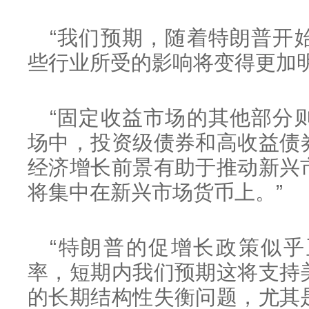
“我们预期，随着特朗普开
些行业所受的影响将变得更加明
“固定收益市场的其他部分
场中，投资级债券和高收益债
经济增长前景有助于推动新兴
将集中在新兴市场货币上。”
“特朗普的促增长政策似
率，短期内我们预期这将支持
的长期结构性失衡问题，尤其