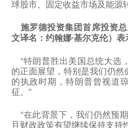
球股市、固定收益市场及能源
施罗德投资集团首席投资总监Joh
文译名：约翰娜∙基尔克伦）
表
“特朗普胜出美国总统大选
的正面展望，特别是我们仍然
的执政时期，特朗普曾视道
征。”
“在此背景下，我们仍然预期
且财政政策有望继续保持支持性