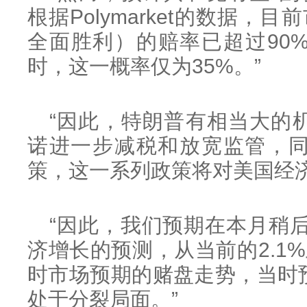
根据Polymarket的数据，
全面胜利）的赔率已超过90
时，这一概率仅为35%。”
“因此，特朗普有相当大的
诺进一步减税和放宽监管，
策，这一系列政策将对美国经济
“因此，我们预期在本月稍后
济增长的预测，从当前的2.1
时市场预期的赌盘走势，当时
处于分裂局面。”