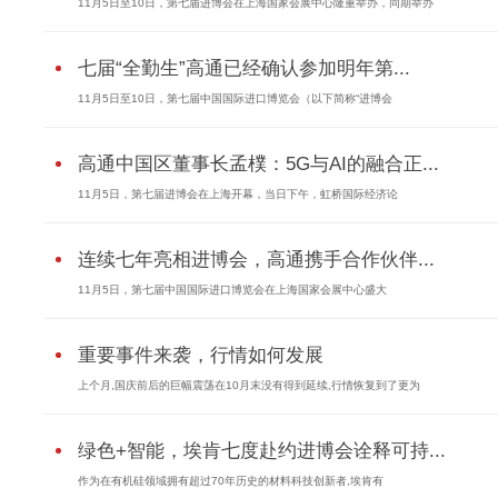
11月5日至10日，第七届进博会在上海国家会展中心隆重举办，同期举办
七届“全勤生”高通已经确认参加明年第...
11月5日至10日，第七届中国国际进口博览会（以下简称“进博会
高通中国区董事长孟樸：5G与AI的融合正...
11月5日，第七届进博会在上海开幕，当日下午，虹桥国际经济论
连续七年亮相进博会，高通携手合作伙伴...
11月5日，第七届中国国际进口博览会在上海国家会展中心盛大
重要事件来袭，行情如何发展
上个月,国庆前后的巨幅震荡在10月末没有得到延续,行情恢复到了更为
绿色+智能，埃肯七度赴约进博会诠释可持...
作为在有机硅领域拥有超过70年历史的材料科技创新者,埃肯有