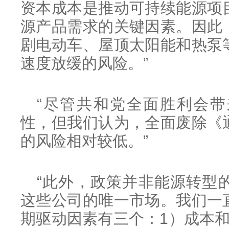
资本成本是推动可持续能源项
源产品需求的关键因素。因此
剧电动车、屋顶太阳能和热泵
速度放缓的风险。”
“尽管共和党全面胜利会
性，但我们认为，全面废除《
的风险相对较低。”
“此外，政策并非能源转型
这些公司的唯一市场。我们一
期驱动因素有三个：1）成本