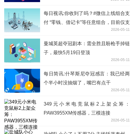
每日视讯:你收到了吗？#微信上线组合支
付 “零钱、借记卡”等任意组合，目前仅支
2026-05-11
持转账
曼城英超夺冠剧本：需全胜且盼枪手掉链
子，最快5月19日登顶
2026-05-11
每日简讯:什琴斯尼夺冠感言：我已经两
个半小时没抽烟了，嘴巴有点干
2026-05-11
349元小米电竞鼠标2上架众筹：
PAW3955XM传感器，三模连接
2026-05-11