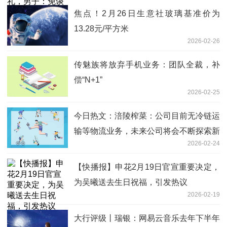
焦点！2月26日生意社玻璃基准价为
13.28元/平方米
2026-02-26
传魅族将放弃手机业务：团队全裁，补
偿“N+1”
2026-02-25
今日热文：涪陵榨菜：公司目前无冷链运
输等物流业务，未来公司将会不断探索新
2026-02-24
型消费场景
【快播报】申花2月19日官宣重要决定，
为吴曦送去生日祝福，引发热议
2026-02-19
大行评级丨瑞银：网易云音乐去年下半年