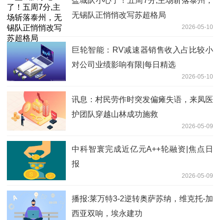
盐城队小心了！五周7分,主场斩落泰州，
无锡队正悄悄改写苏超格局
2026-05-10
巨轮智能：RV减速器销售收入占比较小
对公司业绩影响有限|每日精选
2026-05-10
讯息：村民劳作时突发偏瘫失语，来凤医
护团队穿越山林成功施救
2026-05-09
中科智寰完成近亿元A++轮融资|焦点日
报
2026-05-09
播报:莱万特3-2逆转奥萨苏纳，维克托-加
西亚双响，埃永建功