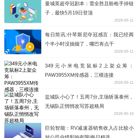
曼城英超夺冠剧本：需全胜且盼枪手掉链
子，最快5月19日登顶
2026-05-11
每日简讯:什琴斯尼夺冠感言：我已经两
个半小时没抽烟了，嘴巴有点干
2026-05-11
349元小米电竞鼠标2上架众筹：
PAW3955XM传感器，三模连接
2026-05-11
盐城队小心了！五周7分,主场斩落泰州，
无锡队正悄悄改写苏超格局
2026-05-10
巨轮智能：RV减速器销售收入占比较小
对公司业绩影响有限|每日精选