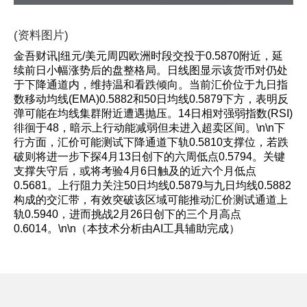
(资料图片)
金吾财讯|纽元/美元周四欧洲时段交投于0.5870附近，延
续前日小幅涨势后的盘整格局。日线图显示该货币对仍处
于下降通道内，维持温和看跌倾向。当前汇价位于九日指
数移动均线(EMA)0.5882和50日均线0.5879下方，表明反
弹可能在均线集群附近遭遇抛压。14日相对强弱指数(RSI)
徘徊于48，暗示上行动能减弱但未进入超卖区间。\n\n下
行方面，汇价可能测试下降通道下轨0.5810支撑位，若跌
破则将进一步下探4月13日创下的六周低点0.5794。关键
支撑失守后，或将考验4月6日触及的近六个月低点
0.5681。上行阻力关注50日均线0.5879与九日均线0.5882
构成的交汇带，有效突破该区域可能推动汇价测试通道上
轨0.5940，进而挑战2月26日创下的三个月高点
0.6014。\n\n（本技术分析由AI工具辅助完成）