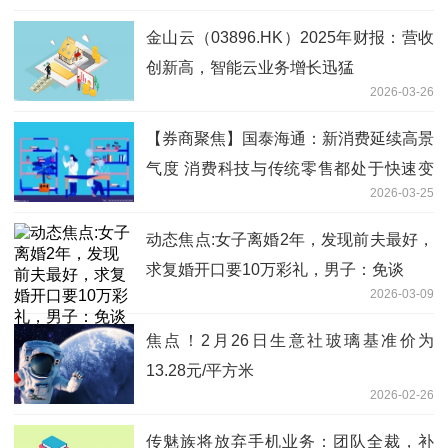
金山云（03896.HK）2025年财报：营收
创新高，智能云业务增长迅猛
2026-03-26
【券商聚焦】国泰海通：新消费延续高景
气度 消费科技与传统零售都处于快速变
2026-03-25
革中
动态焦点:女子离婚2年，发现前夫最好，
求复婚开口要10万彩礼，男子：免谈
2026-03-09
焦点！2月26日生意社玻璃基准价为
13.28元/平方米
2026-02-26
传魅族将放弃手机业务：团队全裁，补