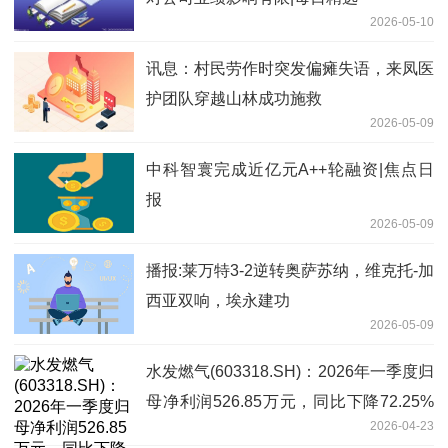
2026-05-10
讯息：村民劳作时突发偏瘫失语，来凤医
护团队穿越山林成功施救
2026-05-09
中科智寰完成近亿元A++轮融资|焦点日
报
2026-05-09
播报:莱万特3-2逆转奥萨苏纳，维克托-加
西亚双响，埃永建功
2026-05-09
水发燃气(603318.SH)：2026年一季度归
母净利润526.85万元，同比下降72.25%
2026-04-23
今日热搜