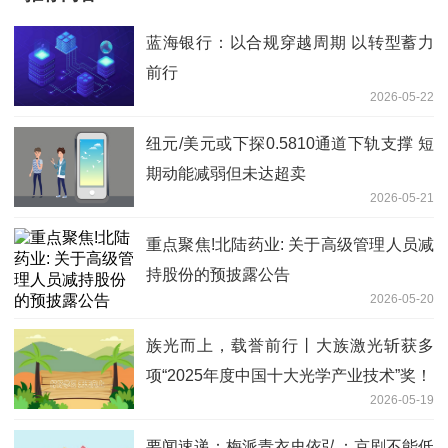
蓝海银行：以合规穿越周期 以转型蓄力
前行
2026-05-22
纽元/美元或下探0.5810通道下轨支撑 短
期动能减弱但未达超卖
2026-05-21
重点聚焦!北陆药业: 关于高级管理人员减
持股份的预披露公告
2026-05-20
族光而上，载誉前行丨大族激光斩获多
项“2025年度中国十大光学产业技术”奖！
2026-05-19
要闻速递：梅派青衣史依弘：京剧不能低