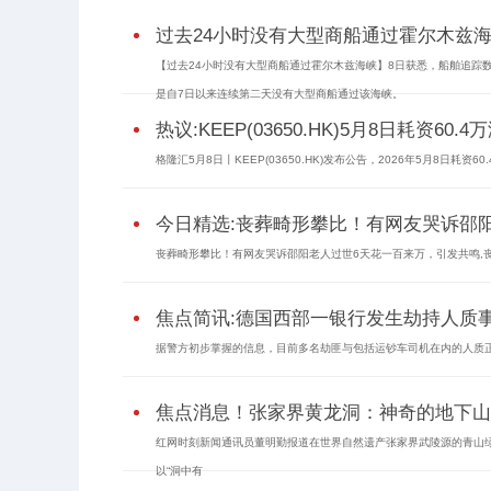
过去24小时没有大型商船通过霍尔木兹
【过去24小时没有大型商船通过霍尔木兹海峡】8日获悉，船舶追踪
是自7日以来连续第二天没有大型商船通过该海峡。
热议:KEEP(03650.HK)5月8日耗资60.
格隆汇5月8日丨KEEP(03650.HK)发布公告，2026年5月8日耗资6
今日精选:丧葬畸形攀比！有网友哭诉邵
丧葬畸形攀比！有网友哭诉邵阳老人过世6天花一百来万，引发共鸣,丧葬,
焦点简讯:德国西部一银行发生劫持人质
据警方初步掌握的信息，目前多名劫匪与包括运钞车司机在内的人质
焦点消息！张家界黄龙洞：神奇的地下山
红网时刻新闻通讯员董明勤报道在世界自然遗产张家界武陵源的青山
以“洞中有