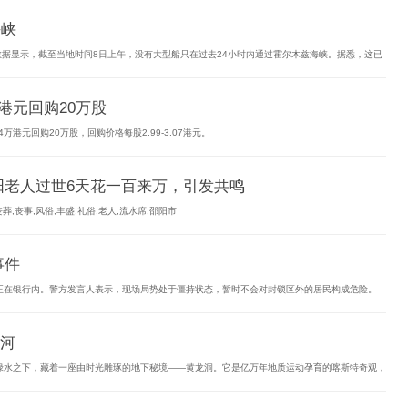
海峡
数据显示，截至当地时间8日上午，没有大型船只在过去24小时内通过霍尔木兹海峡。据悉，这已
4万港元回购20万股
0.4万港元回购20万股，回购价格每股2.99-3.07港元。
阳老人过世6天花一百来万，引发共鸣
丧事,风俗,丰盛,礼俗,老人,流水席,邵阳市
事件
正在银行内。警方发言人表示，现场局势处于僵持状态，暂时不会对封锁区外的居民构成危险。
河
绿水之下，藏着一座由时光雕琢的地下秘境——黄龙洞。它是亿万年地质运动孕育的喀斯特奇观，