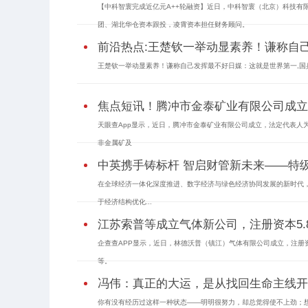
【中科智寰完成近亿元A++轮融资】近日，中科智寰（北京）科技有
团、湖北华仓资本跟投，凌霄资本担任财务顾问。
前沿热点:王楚钦一举动显素养！谦称自
王楚钦一举动显素养！谦称自己发挥最不好日媒：这就是世界第一,国乒
焦点短讯！腾冲市金泰矿业有限公司成立 
天眼查App显示，近日，腾冲市金泰矿业有限公司成立，法定代表人
非金属矿及
中英携手铸标杆 智启财管新未来——特
在全球经济一体化深度推进、数字经济与绿色经济协同发展的新时代
于经济结构优化...
江苏索普等成立气体新公司，注册资本5.8
企查查APP显示，近日，林德沃普（镇江）气体有限公司成立，注册资
等。
冯伟：真正的大运，是从找回生命主线开
你有没有经历过这样一种状态——明明很努力，却总觉得使不上劲；想