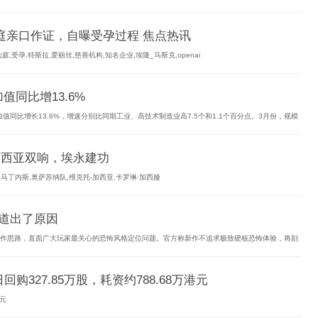
庭亲口作证，自曝受孕过程 焦点热讯
孕,特斯拉,爱丽丝,慈善机构,知名企业,埃隆_马斯克,openai
同比增13.6%
同比增长13.6%，增速分别比同期工业、高技术制造业高7.5个和1.1个百分点。3月份，规模
-加西亚双响，埃永建功
马丁内斯,奥萨苏纳队,维克托-加西亚,卡罗琳·加西娅
空道出了原因
制作思路，直面广大玩家最关心的恐怖风格定位问题。官方称新作不追求极致硬核恐怖体验，将刻
回购327.85万股，耗资约788.68万港元
港元