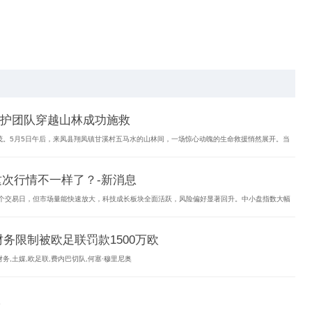
问
寰（北京）科技有限公司
护团队穿越山林成功施救
茂。5月5日午后，来凤县翔凤镇甘溪村五马水的山林间，一场惊心动魄的生命救援悄然展开。当
这次行情不一样了？-新消息
三个交易日，但市场量能快速放大，科技成长板块全面活跃，风险偏好显著回升。中小盘指数大幅
务限制被欧足联罚款1500万欧
务,土媒,欧足联,费内巴切队,何塞·穆里尼奥
报