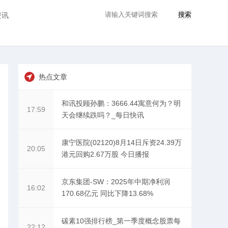
搜索
资讯
热点文章
和讯投顾孙鹏：3666.44寓意何为？明
17:59
天会继续跌吗？_每日快讯
康宁医院(02120)8月14日斥资24.39万
20:05
港元回购2.67万股 今日播报
京东集团-SW：2025年中期净利润
16:02
170.68亿元 同比下降13.68%
碳素10强排行榜_第一季度概念股票每
22:12