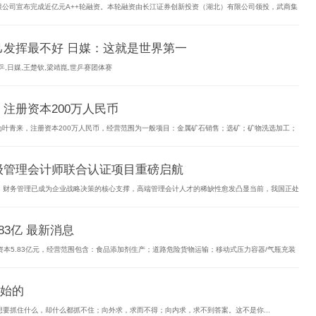
限公司宣布完成近亿元A++轮融资。本轮融资由长江证券创新投资（湖北）有限公司领投，武商集
己发挥最不好 日媒：这就是世界第一
,日媒,王楚钦,梁靖崑,世乒赛团体赛
注册资本200万人民币
为叶青来，注册资本200万人民币，经营范围为一般项目：金属矿石销售；选矿；矿物洗选加工；
级管理会计师联合认证项目重磅启航
，财务管理已成为企业战略决策的核心支撑，高端管理会计人才的稀缺性愈发凸显当前，我国正处
3亿 最新消息
本5.83亿元，经营范围包含：食品添加剂生产；道路危险货物运输；移动式压力容器/气瓶充装
始的
要抓住什么，却什么都抓不住；向外求，求而不得；向内求，求不到答案。这不是你...