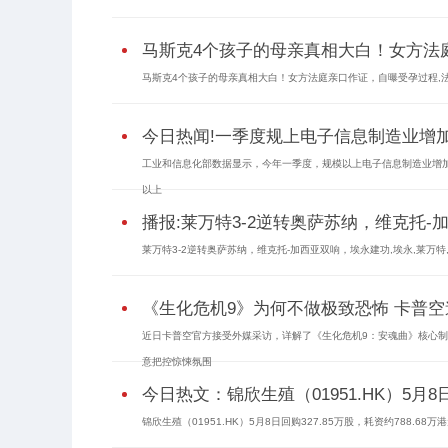
马斯克4个孩子的母亲真相大白！女方法
马斯克4个孩子的母亲真相大白！女方法庭亲口作证，自曝受孕过程,法庭,受
今日热闻!一季度规上电子信息制造业增加值
工业和信息化部数据显示，今年一季度，规模以上电子信息制造业增加值
以上
播报:莱万特3-2逆转奥萨苏纳，维克托
莱万特3-2逆转奥萨苏纳，维克托-加西亚双响，埃永建功,埃永,莱万特,
《生化危机9》为何不做极致恐怖 卡普
近日卡普空官方接受外媒采访，详解了《生化危机9：安魂曲》核心
意把控惊悚氛围
今日热文：锦欣生殖（01951.HK）5月8日
锦欣生殖（01951.HK）5月8日回购327.85万股，耗资约788.68万