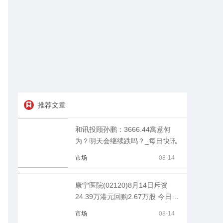
推荐文章
和讯投顾孙鹏：3666.44寓意何
为？明天会继续跌吗？_每日快讯
市场
08-14
康宁医院(02120)8月14日斥资
24.39万港元回购2.67万股 今日播
报
市场
08-14