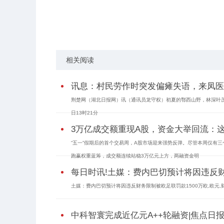
关键词：
中科
融资
完成
资本
湖北
近日
财务
本轮融资
顾
相关阅读
讯息：村民劳作时突发偏瘫失语，来凤医
荆楚网（湖北日报网）讯（通讯员龙守权）初夏的鄂西山野，林深叶
日13时21分
3万亿成交额重现A股，资金大举回流：
“五一”假期后的首个交易周，A股市场迎来强势反弹。尽管本周仅有
跑赢权重蓝筹，成交额连续站稳3万亿元上方，两融资金明
每日时讯!土媒：费内巴切预计将因违反财
土媒：费内巴切预计将因违反财务限制被欧足联罚款1500万欧,欧元,财
中科智寰完成近亿元A++轮融资|焦点日