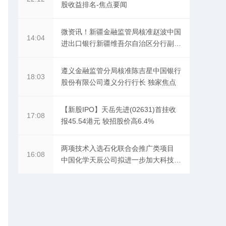
股收益排名-焦点要闻
微资讯！新疆金融监管局核准赵波中国
14:04
进出口银行新疆维吾尔自治区分行副行
长
遵义金融监管分局核准陈吉星中国银行
18:03
股份有限公司遵义分行行长 独家焦点
【新股IPO】天岳先进(02631)首挂收
17:08
报45.54港元 较招股价高6.4%
两项技术入选石化联合会推广类项目
16:08
中国化学天辰公司拟进一步加大科技成
果转化力度-速递