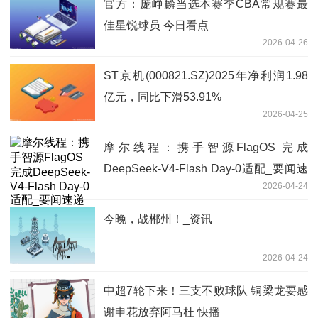
官方：庞峥麟当选本赛季CBA常规赛最
佳星锐球员 今日看点
2026-04-26
ST京机(000821.SZ)2025年净利润1.98
亿元，同比下滑53.91%
2026-04-25
摩尔线程：携手智源FlagOS 完成
DeepSeek-V4-Flash Day-0适配_要闻速
2026-04-24
递
今晚，战郴州！_资讯
2026-04-24
中超7轮下来！三支不败球队 铜梁龙要感
谢申花放弃阿马杜 快播