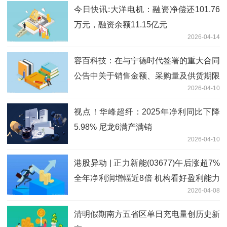
今日快讯:大洋电机：融资净偿还101.76
万元，融资余额11.15亿元
2026-04-14
容百科技：在与宁德时代签署的重大合同
公告中关于销售金额、采购量及供货期限
2026-04-10
等披露存在误导性陈述 ，公司及高管合
计被罚950万元
视点！华峰超纤：2025年净利同比下降
5.98% 尼龙6满产满销
2026-04-10
港股异动 | 正力新能(03677)午后涨超7%
全年净利润增幅近8倍 机构看好盈利能力
2026-04-08
继续领先行业
清明假期南方五省区单日充电量创历史新