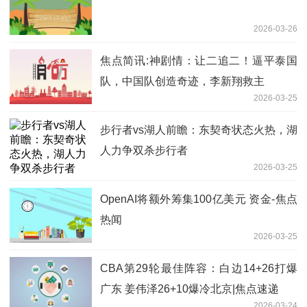
2026-03-26
焦点简讯:神剧情：让二追二！逼平泰国
队，中国队创造奇迹，李新翔救主
2026-03-25
步行者vs湖人前瞻：东契奇状态火热，湖
人力争双杀步行者
2026-03-25
OpenAI将额外筹集100亿美元 资金-焦点
热闻
2026-03-25
CBA第29轮最佳阵容：白边14+26打爆
广东 姜伟泽26+10爆冷北京|焦点速递
2026-03-24