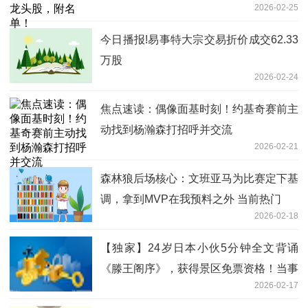
2026-02-25
今日播报!易事特大宗交易折价成交62.33
万股
2026-02-24
焦点速读：偶像面基时刻！约基奇赛前主
动找到杨瀚森打招呼并交流
2026-02-21
森林狼后场核心：文班亚马为比赛定下基
调，拿到MVP在我预料之外 当前热门
2026-02-18
【独家】24岁日本小伙5分钟全文背诵
《滕王阁序》，获得景区免票资格！当事
2026-02-17
人：系统评分60分以上可以免票，我是