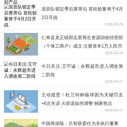
混音队锁定季后赛席位 首轮较量将于4月
2日开战
2026-03-29
仁寿县龙正镇郭志君再生资源回收经营部
（个体工商户）成立 注册资本1万人民币
2026-03-28
今日关注:王守诚：永辉超市进入调改第
二阶段
2026-03-27
主动揽责！杜兰特称输球因为关键罚丢
+6次失误 火箭该如何调整 独家焦点
2026-03-27
中国再保险：吕智获委任为非执行董事