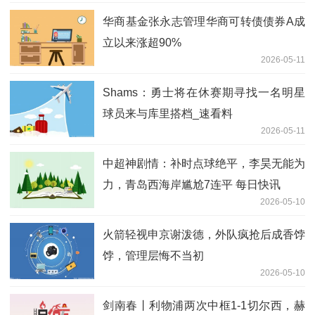
华商基金张永志管理华商可转债债券A成
立以来涨超90%
2026-05-11
Shams：勇士将在休赛期寻找一名明星
球员来与库里搭档_速看料
2026-05-11
中超神剧情：补时点球绝平，李昊无能为
力，青岛西海岸尴尬7连平 每日快讯
2026-05-10
火箭轻视申京谢泼德，外队疯抢后成香饽
饽，管理层悔不当初
2026-05-10
剑南春丨利物浦两次中框1-1切尔西，赫