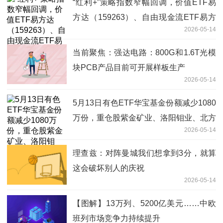
“红利+”策略指数窄幅回调，价值ETF易
方达（159263）、自由现金流ETF易方
2026-05-14
达（159222）受资金关注_每日看点
当前聚焦：强达电路：800G和1.6T光模
块PCB产品目前可开展样板生产
2026-05-14
5月13日有色ETF华宝基金份额减少1080
万份，重仓股紫金矿业、洛阳钼业、北方
2026-05-14
稀土|热议
理查兹：对阵曼城我们想拿到3分，就算
这会破坏别人的庆祝
2026-05-14
【图解】13万列、5200亿美元……中欧
班列市场竞争力持续提升