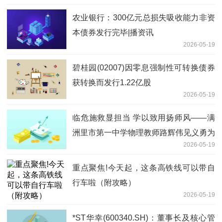
农业银行：300亿元总损失吸收能力非资
本债券发行完毕|播资讯
2026-05-19
碧桂园(02007)因零息强制性可转换债券
获转换而发行1.22亿股
2026-05-19
临危施救显担当 学以致用扬师风——满
洲里市第一中学物理教师路辉伟见义勇为
2026-05-19
暖心救人
重点聚焦!今天起，这条高铁线可以带自
行车啦（附攻略）
2026-05-19
*ST华幸(600340.SH)：董事长及核心管