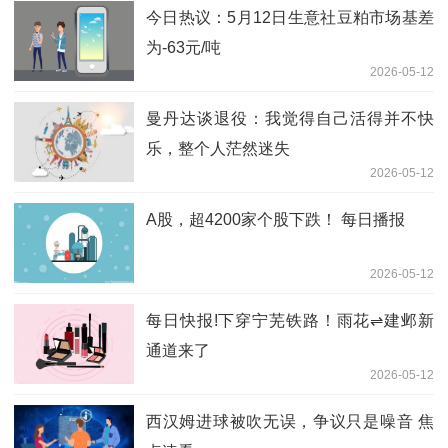
今日热议：5月12日生意社豆粕市场基差
为-63元/吨
2026-05-12
曼丹达谈退役：我觉得自己活得并不快
乐，整个人茫然迷失
2026-05-12
A股，超4200家个股下跌！ 每日播报
2026-05-12
每日快报!下穿宁芜铁路！雨花⇌建邺新
通道来了
2026-05-12
西汉姆进球被吹无误，争议只是噪音 焦