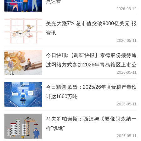
点速看
2026-05-12
美光大涨7% 总市值突破9000亿美元 报
资讯
2026-05-11
今日快讯:【调研快报】泰德股份接待通
过网络方式参加2026年青岛辖区上市公
2026-05-11
司投资者网上集体接待日活动的投资者调
研
今日精选:欧盟：2025/26年度食糖产量预
计达1660万吨
2026-05-11
马夫罗帕诺斯：西汉姆联要像阿森纳一
样"饥饿"
2026-05-11