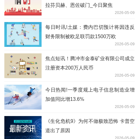
拉芬贝赫、恩佐破门_今日聚焦
2026-05-09
每日时讯!土媒：费内巴切预计将因违反
财务限制被欧足联罚款1500万欧
2026-05-09
焦点短讯！腾冲市金泰矿业有限公司成立
注册资本200万人民币
2026-05-09
今日热闻!一季度规上电子信息制造业增
加值同比增13.6%
2026-05-09
《生化危机9》为何不做极致恐怖 卡普空
道出了原因
2026-05-09