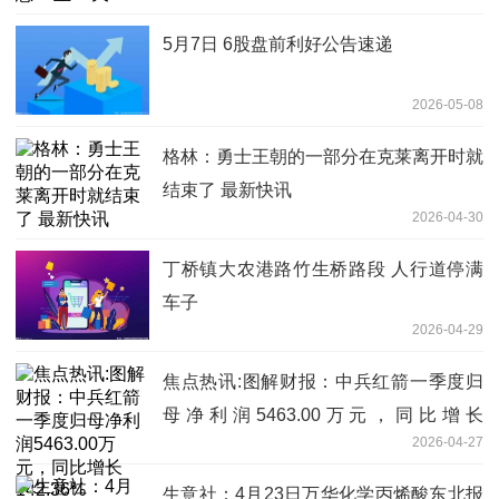
5月7日 6股盘前利好公告速递
2026-05-08
格林：勇士王朝的一部分在克莱离开时就
结束了 最新快讯
2026-04-30
丁桥镇大农港路竹生桥路段 人行道停满
车子
2026-04-29
焦点热讯:图解财报：中兵红箭一季度归
母净利润5463.00万元，同比增长
2026-04-27
142.36%
生意社：4月23日万华化学丙烯酸东北报