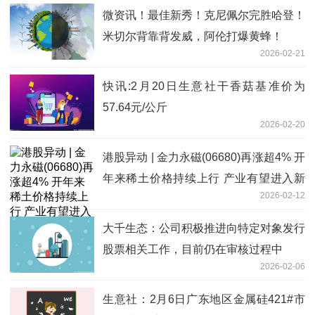
微资讯！最佳新秀！克尼佩尔完胜哈登！
米切尔背靠背发威，阿伦打爆黄蜂！
2026-02-21
快讯:2月20日生意社干香菇基准价为
57.64元/公斤
2026-02-20
港股异动 | 金力永磁(06680)再涨超4% 开
年来稀土价格持续上行 产业有望进入新
2026-02-12
一轮成长周期 今日要闻
大千生态：公司积极推进向特定对象发行
股票相关工作，目前仍在审核过程中
2026-02-06
生意社：2月6日广东地区金属硅421#市