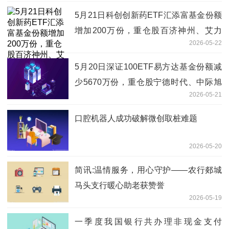
5月21日科创创新药ETF汇添富基金份额
增加200万份，重仓股百济神州、艾力
2026-05-22
斯、百利天恒
5月20日深证100ETF易方达基金份额减
少5670万份，重仓股宁德时代、中际旭
2026-05-21
创、新易盛|焦点热文
口腔机器人成功破解微创取桩难题
2026-05-20
简讯:温情服务，用心守护——农行郯城
马头支行暖心助老获赞誉
2026-05-19
一季度我国银行共办理非现金支付