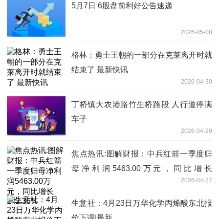
5月7日 6股盘前利好公告速递
2026-05-08
格林：勇士王朝的一部分在克莱离开时就
结束了 最新快讯
2026-04-30
丁桥镇大农港路竹生桥路段 人行道停满
车子
2026-04-29
焦点热讯:图解财报：中兵红箭一季度归
母净利润5463.00万元，同比增长
2026-04-27
142.36%
生意社：4月23日万华化学丙烯酸东北报
价下调|最新