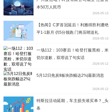
本50万人民币
2026-05-13
【热闻】C罗首冠延后！利雅得胜利遭绝
平1-1新月 仍5分领跑 门将压哨送礼
2026-05-13
一场112：103赛后！哈登打服黑粉，米
切尔道歉，双塔说了句实话
2026-05-12
5月12日焦炭Ⅱ板块跌幅达2%|最新消息
2026-05-12
特斯拉活动延期，车主损失谁买单？_头
条