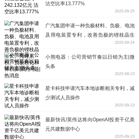
沽空比率13.777%
2025-09-25
广汽集团申请一种负极材料、负极、电池
及用电装置专利，改善负极的锂枝晶生
2025-09-24
长、死锂累积、负极粉化和体积膨胀的问
题|热消息
小熊电器：公司营销节奏以日销为主|微
头条
2025-09-23
星卡科技申请汽车本地诊断相关专利，减
少测试人员操作
2025-09-23
最新快讯!英伟达将向OpenAI投资千亿美
元共建数据中心
2025-09-23