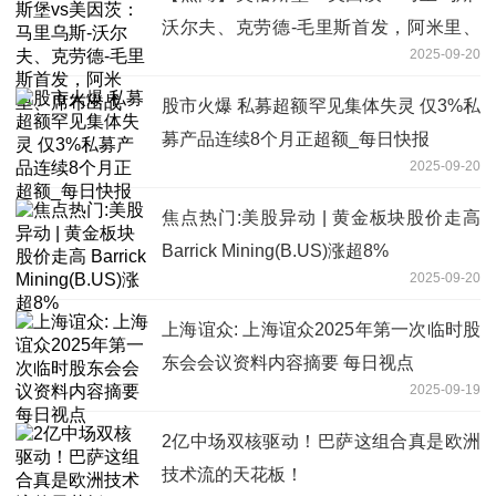
沃尔夫、克劳德-毛里斯首发，阿米里、
2025-09-20
席布出战
股市火爆 私募超额罕见集体失灵 仅3%私
募产品连续8个月正超额_每日快报
2025-09-20
焦点热门:美股异动 | 黄金板块股价走高
Barrick Mining(B.US)涨超8%
2025-09-20
上海谊众: 上海谊众2025年第一次临时股
东会会议资料内容摘要 每日视点
2025-09-19
2亿中场双核驱动！巴萨这组合真是欧洲
技术流的天花板！