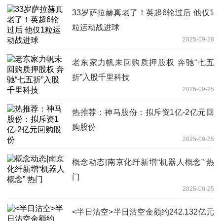
33岁萨拉赫真老了！英超6轮过后 他仅1
粒运动战进球
2025-09-28
老东家力帆未回购质押股权 奔驰“七五
折”入股千里科技
2025-09-25
热推荐：神马股份：拟斥资1亿-2亿元回
购股份
2025-09-25
概念动态|南京化纤新增“机器人概念” 热
门
2025-09-25
<半日沽空>半日沽空金额约242.132亿元