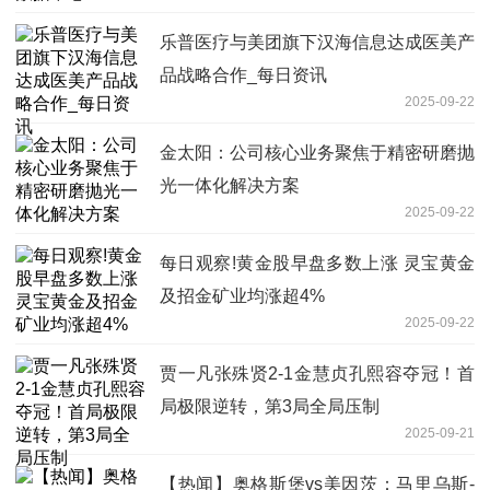
乐普医疗与美团旗下汉海信息达成医美产
品战略合作_每日资讯
2025-09-22
金太阳：公司核心业务聚焦于精密研磨抛
光一体化解决方案
2025-09-22
每日观察!黄金股早盘多数上涨 灵宝黄金
及招金矿业均涨超4%
2025-09-22
贾一凡张殊贤2-1金慧贞孔熙容夺冠！首
局极限逆转，第3局全局压制
2025-09-21
【热闻】奥格斯堡vs美因茨：马里乌斯-