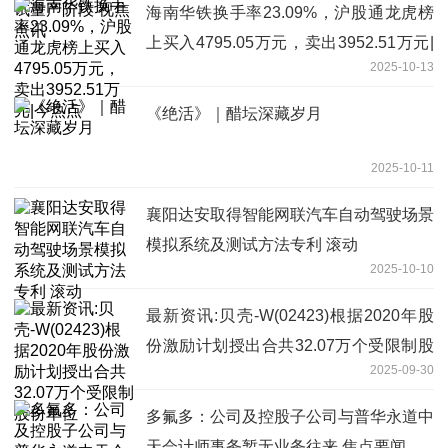
海南华铁换手率23.09%，沪股通龙虎榜
上买入4795.05万元，卖出3952.51万元|
2025-10-13
今热点
《绝活》｜醋坛深藏岁月
2025-10-11
襄阳达安取得智能网联汽车自动驾驶场景
模拟系统及测试方法专利 滚动
2025-10-10
最新资讯:贝壳-W(02423)根据2020年股
份激励计划授出合共32.07万个受限制股
2025-09-30
份单位
多氟多：公司及控股子公司与普华永道中
天会计师事务暂无业务往来 焦点要闻