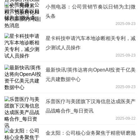
题|热消息
小熊电器：公司营销节奏以日销为主|微
头条
2025-09-23
星卡科技申请汽车本地诊断相关专利，减
少测试人员操作
2025-09-23
最新快讯!英伟达将向OpenAI投资千亿美
元共建数据中心
2025-09-23
乐普医疗与美团旗下汉海信息达成医美产
品战略合作_每日资讯
2025-09-22
金太阳：公司核心业务聚焦于精密研磨抛