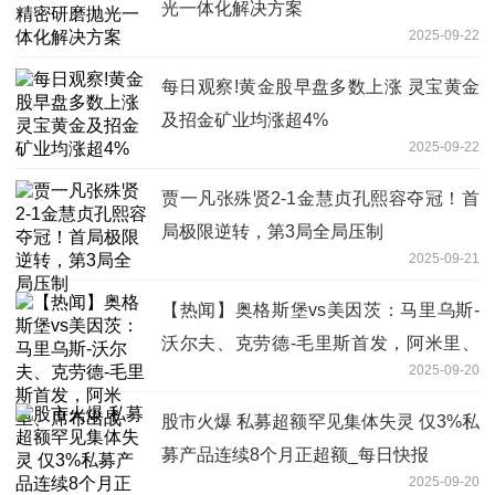
光一体化解决方案
2025-09-22
每日观察!黄金股早盘多数上涨 灵宝黄金
及招金矿业均涨超4%
2025-09-22
贾一凡张殊贤2-1金慧贞孔熙容夺冠！首
局极限逆转，第3局全局压制
2025-09-21
【热闻】奥格斯堡vs美因茨：马里乌斯-
沃尔夫、克劳德-毛里斯首发，阿米里、
2025-09-20
席布出战
股市火爆 私募超额罕见集体失灵 仅3%私
募产品连续8个月正超额_每日快报
2025-09-20