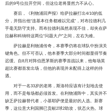
后的9号位拉开空间，但这位老将显然力不从心。
赛后，《利物浦回声报》给萨拉赫打出4/10的低
分，并指出他“连基本任务都难以完成”，对布拉德利几
乎毫无防守支持。而布拉德利虽然表现不佳，却夹在萨
拉赫和科纳特这两位“问题大户”之间，左右为难。
萨拉赫是利物浦传奇，本赛季仍将在球队中扮演关
键角色。但不可否认，他本赛季大部分时间都显得节奏
迟缓。自8月对阵伯恩茅斯的赛季首战以来，他每场英
超比赛都首发出场，但他的表现并未配得上这样的待
遇。
对于一名33岁的老将，斯洛特应该有计划地去使
用，而不是每场都必须首发。在利物浦阵中，其实并不
缺乏萨拉赫替代者，小基耶萨便是最好的人选。新赛
季，这位意大利国脚已贡献2球2助攻，状态火热。球