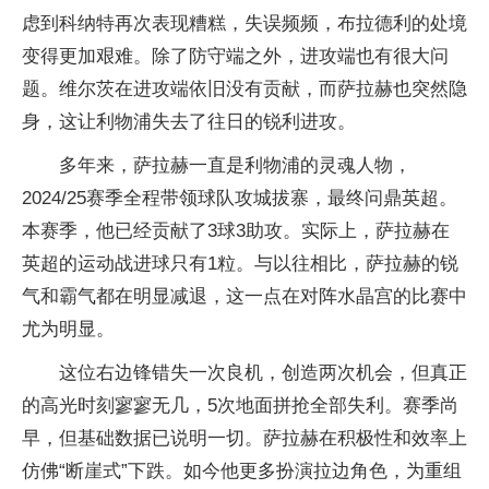
虑到科纳特再次表现糟糕，失误频频，布拉德利的处境
变得更加艰难。除了防守端之外，进攻端也有很大问
题。维尔茨在进攻端依旧没有贡献，而萨拉赫也突然隐
身，这让利物浦失去了往日的锐利进攻。
多年来，萨拉赫一直是利物浦的灵魂人物，
2024/25赛季全程带领球队攻城拔寨，最终问鼎英超。
本赛季，他已经贡献了3球3助攻。实际上，萨拉赫在
英超的运动战进球只有1粒。与以往相比，萨拉赫的锐
气和霸气都在明显减退，这一点在对阵水晶宫的比赛中
尤为明显。
这位右边锋错失一次良机，创造两次机会，但真正
的高光时刻寥寥无几，5次地面拼抢全部失利。赛季尚
早，但基础数据已说明一切。萨拉赫在积极性和效率上
仿佛“断崖式”下跌。如今他更多扮演拉边角色，为重组