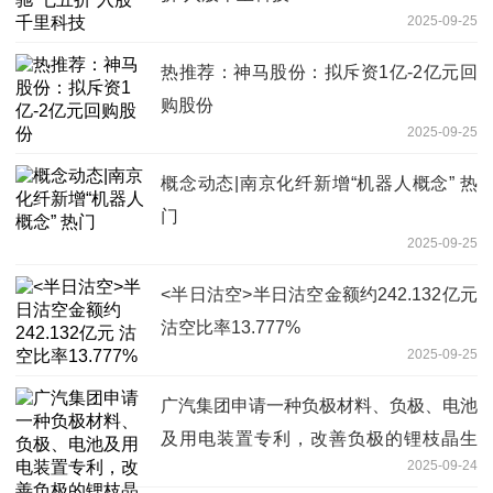
2025-09-25
热推荐：神马股份：拟斥资1亿-2亿元回
购股份
2025-09-25
概念动态|南京化纤新增“机器人概念” 热
门
2025-09-25
<半日沽空>半日沽空金额约242.132亿元
沽空比率13.777%
2025-09-25
广汽集团申请一种负极材料、负极、电池
及用电装置专利，改善负极的锂枝晶生
2025-09-24
长、死锂累积、负极粉化和体积膨胀的问