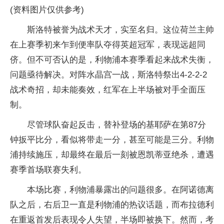
(资料图片仅供参考)
斯洛特被誉为战术天才，实至名归。这位荷兰主帅
在上赛季初来乍到便率队夺得英超冠军，表现远超同
侪。但不可否认的是，利物浦本赛季看起来战术失衡，
问题亟待解决。对阵水晶宫一战，斯洛特祭出4-2-2-2
战术奇招，却未能奏效，红军在上半场被对手全面压
制。
尽管球队奋起反击，替补登场的基耶萨在第87分
钟扳平比分，看似将带走一分，甚至可能是三分。利物
浦持续施压，却最终在最后一刻被恩凯蒂亚绝杀，遭遇
赛季首场联赛失利。
本场比赛，利物浦暴露出的问题很多。在阿诺德离
队之后，右后卫一直是利物浦的热议话题，而布拉德利
在重返首发后表现令人失望，半场即被换下。然而，考