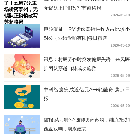
无锡队正悄悄改写苏超格局
2026-05-10
巨轮智能：RV减速器销售收入占比较小
对公司业绩影响有限|每日精选
2026-05-10
讯息：村民劳作时突发偏瘫失语，来凤医
护团队穿越山林成功施救
2026-05-09
中科智寰完成近亿元A++轮融资|焦点日
报
2026-05-09
播报:莱万特3-2逆转奥萨苏纳，维克托-加
西亚双响，埃永建功