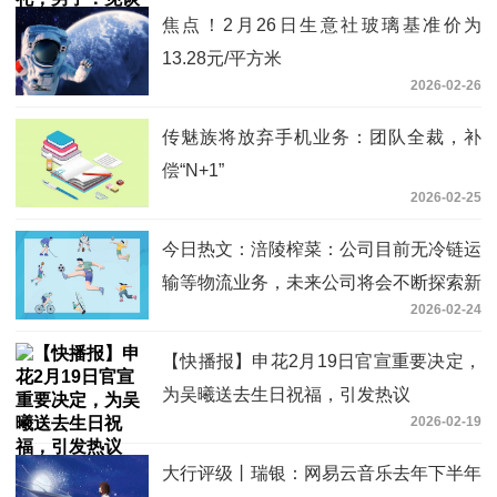
焦点！2月26日生意社玻璃基准价为
13.28元/平方米
2026-02-26
传魅族将放弃手机业务：团队全裁，补
偿“N+1”
2026-02-25
今日热文：涪陵榨菜：公司目前无冷链运
输等物流业务，未来公司将会不断探索新
2026-02-24
型消费场景
【快播报】申花2月19日官宣重要决定，
为吴曦送去生日祝福，引发热议
2026-02-19
大行评级丨瑞银：网易云音乐去年下半年