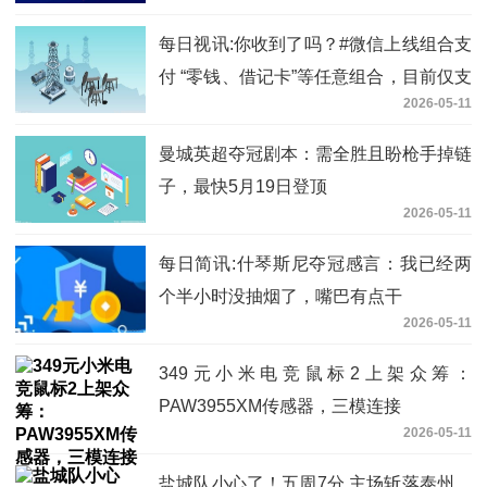
每日视讯:你收到了吗？#微信上线组合支
付 “零钱、借记卡”等任意组合，目前仅支
2026-05-11
持转账
曼城英超夺冠剧本：需全胜且盼枪手掉链
子，最快5月19日登顶
2026-05-11
每日简讯:什琴斯尼夺冠感言：我已经两
个半小时没抽烟了，嘴巴有点干
2026-05-11
349元小米电竞鼠标2上架众筹：
PAW3955XM传感器，三模连接
2026-05-11
盐城队小心了！五周7分,主场斩落泰州，