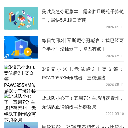
曼城英超夺冠剧本：需全胜且盼枪手掉链
子，最快5月19日登顶
2026-05-11
每日简讯:什琴斯尼夺冠感言：我已经两
个半小时没抽烟了，嘴巴有点干
2026-05-11
349元小米电竞鼠标2上架众筹：
PAW3955XM传感器，三模连接
2026-05-11
盐城队小心了！五周7分,主场斩落泰州，
无锡队正悄悄改写苏超格局
2026-05-10
巨轮智能：RV减速器销售收入占比较小