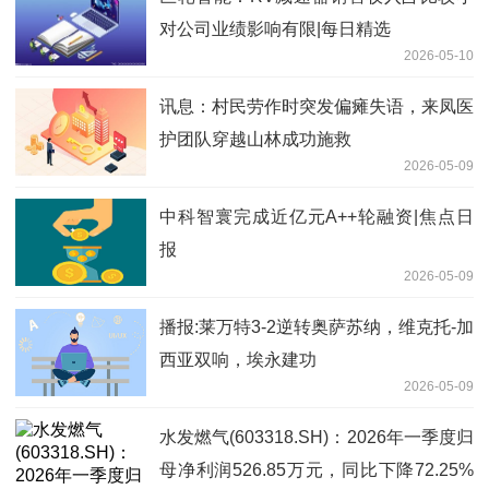
对公司业绩影响有限|每日精选
2026-05-10
讯息：村民劳作时突发偏瘫失语，来凤医
护团队穿越山林成功施救
2026-05-09
中科智寰完成近亿元A++轮融资|焦点日
报
2026-05-09
播报:莱万特3-2逆转奥萨苏纳，维克托-加
西亚双响，埃永建功
2026-05-09
水发燃气(603318.SH)：2026年一季度归
母净利润526.85万元，同比下降72.25%