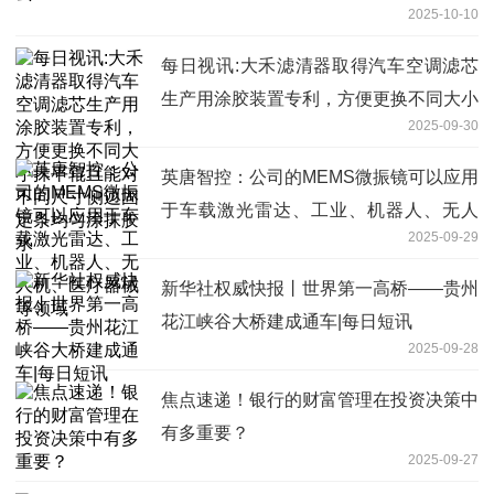
2025-10-10
每日视讯:大禾滤清器取得汽车空调滤芯
生产用涂胶装置专利，方便更换不同大小
2025-09-30
抹平辊且能对不同尺寸侧边固定条均匀涂
抹胶水
英唐智控：公司的MEMS微振镜可以应用
于车载激光雷达、工业、机器人、无人
2025-09-29
机、医疗器械等领域
新华社权威快报丨世界第一高桥——贵州
花江峡谷大桥建成通车|每日短讯
2025-09-28
焦点速递！银行的财富管理在投资决策中
有多重要？
2025-09-27