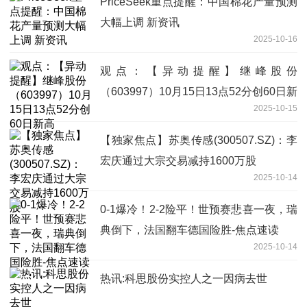
PriceSeek重点提醒：中国棉花产量预测
大幅上调 新资讯
2025-10-16
观点：【异动提醒】继峰股份
（603997）10月15日13点52分创60日新
2025-10-15
高
【独家焦点】苏奥传感(300507.SZ)：李
宏庆通过大宗交易减持1600万股
2025-10-14
0-1爆冷！2-2险平！世预赛悲喜一夜，瑞
典倒下，法国翻车德国险胜-焦点速读
2025-10-14
热讯:科思股份实控人之一因病去世