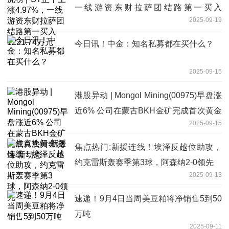
一线游资东财拉萨团结路第一买入
2025-09-19
1221.74万元
今日讯！中金：知名私募都在买什么？
2025-09-15
港股异动 | Mongol Mining(00975)早盘涨
近6% 公司在蒙古BKH金矿完成首次黄金
2025-09-15
浇铸 新动态
焦点热门:新援连线！埃泽反越位助攻，
约克雷斯轰赛季第3球，阿森纳2-0领先
2025-09-13
速递！9月4日当周美豆粕将净销售5到50
万吨
2025-09-11