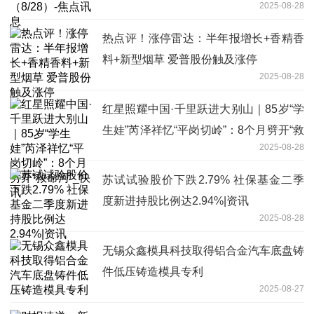
2025-08-28
热点评！涨停雷达：半年报增长+香精香
料+新型烟草 爱普股份触及涨停
2025-08-28
红星照耀中国·千里跃进大别山｜85岁“学
生娃”芮泽祥忆“平岗切岭”：8个月劈开“救
2025-08-28
命河”_快讯
苏试试验股价下跌2.79% 社保基金二季
度新进持股比例达2.94%|资讯
2025-08-28
无锡众鑫模具科技取得铝合金汽车底盘铸
件低压铸造模具专利
2025-08-27