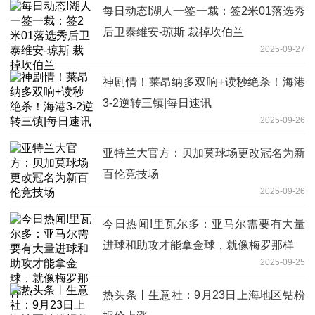
每日动态!湖人一签一裁：签2米01落选秀
后卫泰维安-琼斯 裁掉坎伯兰
2025-09-27
神剧情！莱昂纳多双响+读秒绝杀！海港
3-2逆转三镇|每日速讯
2025-09-26
亚特兰大官方：贝加莫球场更改冠名为新
百伦竞技场
2025-09-26
今日热闻!里瓦尔多：亚马尔需要有大量
进球和助攻才能拿金球，就像梅罗那样
2025-09-25
热头条丨生意社：9月23日上海地区钴粉