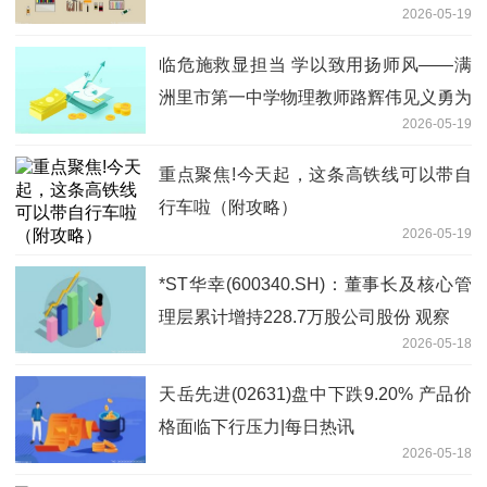
2026-05-19
临危施救显担当 学以致用扬师风——满
洲里市第一中学物理教师路辉伟见义勇为
2026-05-19
暖心救人
重点聚焦!今天起，这条高铁线可以带自
行车啦（附攻略）
2026-05-19
*ST华幸(600340.SH)：董事长及核心管
理层累计增持228.7万股公司股份 观察
2026-05-18
天岳先进(02631)盘中下跌9.20% 产品价
格面临下行压力|每日热讯
2026-05-18