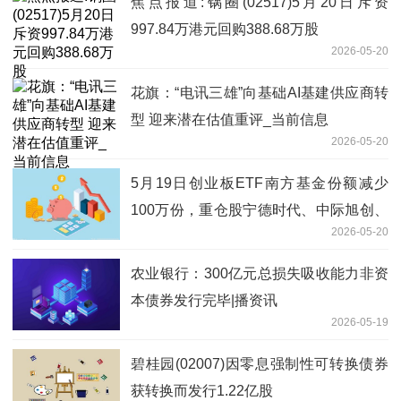
焦点报道:锅圈(02517)5月20日斥资
997.84万港元回购388.68万股
2026-05-20
花旗：“电讯三雄”向基础AI基建供应商转
型 迎来潜在估值重评_当前信息
2026-05-20
5月19日创业板ETF南方基金份额减少
100万份，重仓股宁德时代、中际旭创、
2026-05-20
新易盛
农业银行：300亿元总损失吸收能力非资
本债券发行完毕|播资讯
2026-05-19
碧桂园(02007)因零息强制性可转换债券
获转换而发行1.22亿股