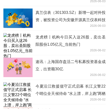
2026-06-03
真兰仪表（301303.SZ）新增一起对外投
资，被投资公司为安徽开源真兰仪表科技
2026-06-03
有限责任公司
龙虎榜丨机构今日买入这26股，卖出圣
阳股份1.05亿元_当前热门
2026-06-02
速讯：上海国存盘活二号私募投资基金成
立，出资额30亿
2026-06-02
今夏沿江救援值守正式启幕 长江义警22
个哨位全天候待命 “水上漂，岸上跑”两栖
2026-06-02
救援防溺水