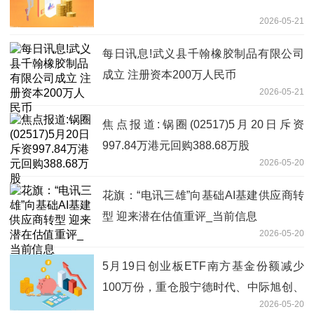
2026-05-21
每日讯息!武义县千翰橡胶制品有限公司
成立 注册资本200万人民币
2026-05-21
焦点报道:锅圈(02517)5月20日斥资
997.84万港元回购388.68万股
2026-05-20
花旗：“电讯三雄”向基础AI基建供应商转
型 迎来潜在估值重评_当前信息
2026-05-20
5月19日创业板ETF南方基金份额减少
100万份，重仓股宁德时代、中际旭创、
2026-05-20
新易盛