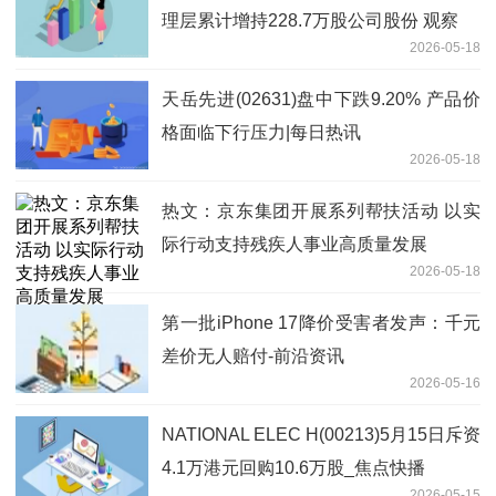
理层累计增持228.7万股公司股份 观察
2026-05-18
天岳先进(02631)盘中下跌9.20% 产品价
格面临下行压力|每日热讯
2026-05-18
热文：京东集团开展系列帮扶活动 以实
际行动支持残疾人事业高质量发展
2026-05-18
第一批iPhone 17降价受害者发声：千元
差价无人赔付-前沿资讯
2026-05-16
NATIONAL ELEC H(00213)5月15日斥资
4.1万港元回购10.6万股_焦点快播
2026-05-15