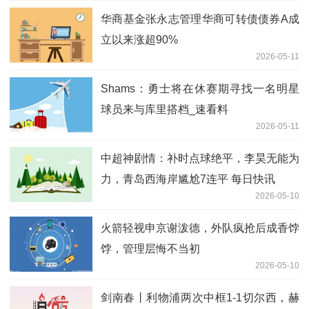
华商基金张永志管理华商可转债债券A成
立以来涨超90%
2026-05-11
Shams：勇士将在休赛期寻找一名明星
球员来与库里搭档_速看料
2026-05-11
中超神剧情：补时点球绝平，李昊无能为
力，青岛西海岸尴尬7连平 每日快讯
2026-05-10
火箭轻视申京谢泼德，外队疯抢后成香饽
饽，管理层悔不当初
2026-05-10
剑南春丨利物浦两次中框1-1切尔西，赫