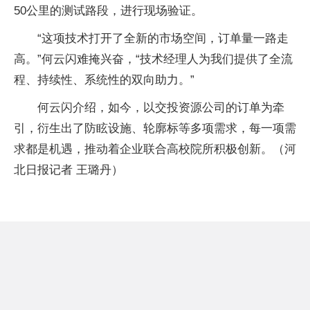
50公里的测试路段，进行现场验证。
“这项技术打开了全新的市场空间，订单量一路走
高。”何云闪难掩兴奋，“技术经理人为我们提供了全流
程、持续性、系统性的双向助力。”
何云闪介绍，如今，以交投资源公司的订单为牵
引，衍生出了防眩设施、轮廓标等多项需求，每一项需
求都是机遇，推动着企业联合高校院所积极创新。（河
北日报记者 王璐丹）