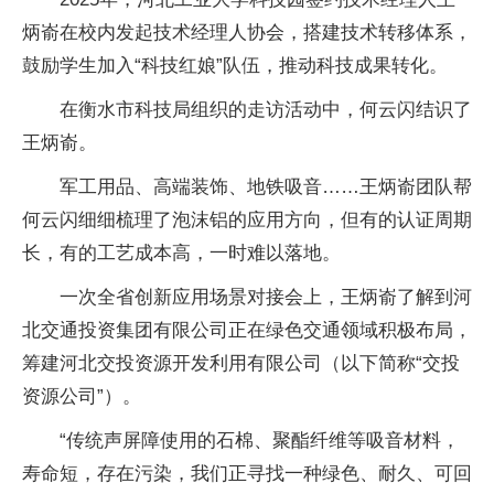
炳嵛在校内发起技术经理人协会，搭建技术转移体系，
鼓励学生加入“科技红娘”队伍，推动科技成果转化。
在衡水市科技局组织的走访活动中，何云闪结识了
王炳嵛。
军工用品、高端装饰、地铁吸音……王炳嵛团队帮
何云闪细细梳理了泡沫铝的应用方向，但有的认证周期
长，有的工艺成本高，一时难以落地。
一次全省创新应用场景对接会上，王炳嵛了解到河
北交通投资集团有限公司正在绿色交通领域积极布局，
筹建河北交投资源开发利用有限公司（以下简称“交投
资源公司”）。
“传统声屏障使用的石棉、聚酯纤维等吸音材料，
寿命短，存在污染，我们正寻找一种绿色、耐久、可回