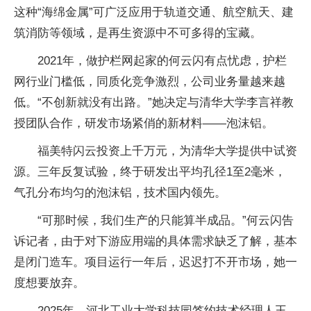
这种“海绵金属”可广泛应用于轨道交通、航空航天、建
筑消防等领域，是再生资源中不可多得的宝藏。
2021年，做护栏网起家的何云闪有点忧虑，护栏
网行业门槛低，同质化竞争激烈，公司业务量越来越
低。“不创新就没有出路。”她决定与清华大学李言祥教
授团队合作，研发市场紧俏的新材料——泡沫铝。
福美特闪云投资上千万元，为清华大学提供中试资
源。三年反复试验，终于研发出平均孔径1至2毫米，
气孔分布均匀的泡沫铝，技术国内领先。
“可那时候，我们生产的只能算半成品。”何云闪告
诉记者，由于对下游应用端的具体需求缺乏了解，基本
是闭门造车。项目运行一年后，迟迟打不开市场，她一
度想要放弃。
2025年，河北工业大学科技园签约技术经理人王