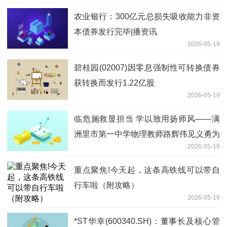
农业银行：300亿元总损失吸收能力非资
本债券发行完毕|播资讯
2026-05-19
碧桂园(02007)因零息强制性可转换债券
获转换而发行1.22亿股
2026-05-19
临危施救显担当 学以致用扬师风——满
洲里市第一中学物理教师路辉伟见义勇为
2026-05-19
暖心救人
重点聚焦!今天起，这条高铁线可以带自
行车啦（附攻略）
2026-05-19
*ST华幸(600340.SH)：董事长及核心管