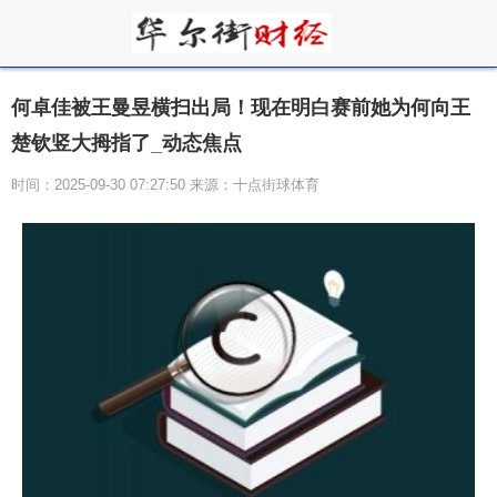
何卓佳被王曼昱横扫出局！现在明白赛前她为何向王
楚钦竖大拇指了_动态焦点
时间：2025-09-30 07:27:50 来源：十点街球体育