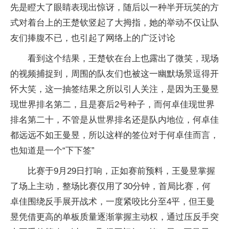
先是瞪大了眼睛表现出惊讶，随后以一种半开玩笑的方
式对着台上的王楚钦竖起了大拇指，她的举动不仅让队
友们捧腹不已，也引起了网络上的广泛讨论
看到这个结果，王楚钦在台上也露出了微笑，现场
的视频捕捉到，周围的队友们也被这一幽默场景逗得开
怀大笑，这一抽签结果之所以引人关注，是因为王曼昱
现世界排名第二，且是赛后2号种子，而何卓佳现世界
排名第二十，不管是从世界排名还是队内地位，何卓佳
都远远不如王曼昱，所以这样的签位对于何卓佳而言，
也知道是一个“下下签”
比赛于9月29日打响，正如赛前预料，王曼昱掌握
了场上主动，整场比赛仅用了30分钟，首局比赛，何
卓佳围绕反手展开战术，一度紧咬比分至4平，但王曼
昱凭借更高的单板质量逐渐掌握主动权，通过压反手突