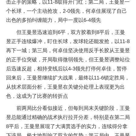
击正手的策略，以11-8取得开门红；第二局，王曼昱一
个长球，一个主动抢攻，2-0领先，何卓佳展现了自己
出色的多拍纠缠能力，局中一度以6-4领先
但王曼昱迅速追到6平，双方胶着到8平后，王曼
昱正手连续爆冲，盯住长球，发球轮还能发抢，以11-8
再下一城；第三局，何卓佳坚决使用反手长胶从王曼昱
的正手位突破，开局取得微弱领先，但王曼昱调整站位
后迅速反超，相持变线后以4-3领先打停何卓佳，暂停
回来后，王曼昱继续扩大战果，最终以11-6锁定胜局，
从技术层面分析，王曼昱在关键分处理上表现更为出
色，这成为了比赛的转折点
前两局比分看似接近，但每到局末关键阶段，王曼
昱总能通过精确的战术执行拉开分差，特别是在第二局
8平后，王曼昱展现了大满贯选手的实力，连续得分拿
下该局，极大地影响了双方的气势；第三局中，王曼昱