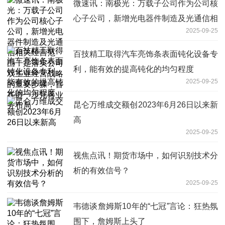
微速讯：南极光：万载子公司作为公司核
心子公司，新增光电器件制造及光通信相
2025-09-25
关经营范围，是落实公司双主业经营战略
的重要步骤，旨在进一步完善业务布局
百技精工取得汽车亮饰条表面钝化设备专
利，能有效的提高钝化的均匀程度
2025-09-25
昆仑万维成交额创2023年6月26日以来新
高
2025-09-25
视焦点讯！期货市场中，如何识别技术分
析的有效信号？
2025-09-25
韦德谈詹姆斯10年的“七冠”言论：狂热氛
围下，詹姆斯上头了