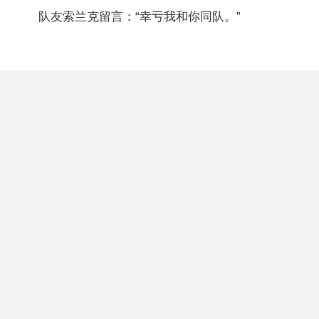
队友索兰克留言：“幸亏我和你同队。”