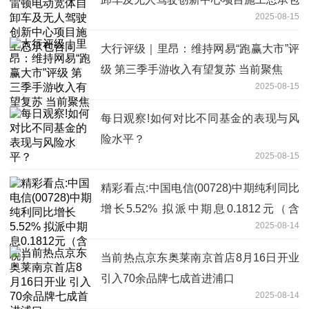
2025-08-15
合同
大行评级｜里昂：维持网易“跑赢大市”评
级 第三季手游收入有望复苏 当前聚焦
2025-08-15
每日观察!如何对比不同基金的表现与风
险水平？
2025-08-15
精彩看点:中国电信(00728)中期纯利同比
增长5.52% 拟派中期息0.1812元（含
2025-08-14
税）
当前热点京东奥莱南京首店8月16日开业
引入70余品牌七成首进浦口
2025-08-14