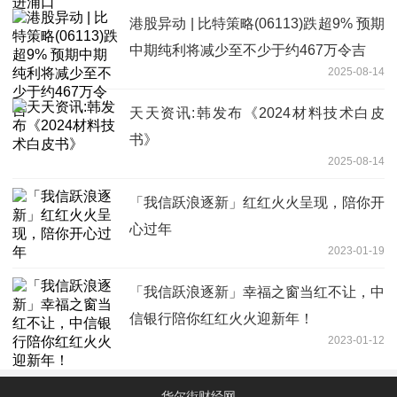
港股异动 | 比特策略(06113)跌超9% 预期
中期纯利将减少至不少于约467万令吉
2025-08-14
天天资讯:韩发布《2024材料技术白皮
书》
2025-08-14
「我信跃浪逐新」红红火火呈现，陪你开
心过年
2023-01-19
「我信跃浪逐新」幸福之窗当红不让，中
信银行陪你红红火火迎新年！
2023-01-12
华尔街财经网