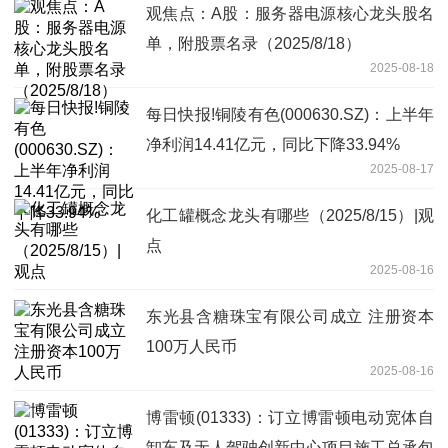
观焦点：A股：服务器电源核心龙头股名
单，附股票名录（2025/8/18）
2025-08-18
每日快报!铜陵有色(000630.SZ)：上半年
净利润14.41亿元，同比下降33.94%
2025-08-17
化工罐概念龙头有哪些（2025/8/15）|观
点
2025-08-16
东光县含糖珠宝有限公司成立 注册资本
100万人民币
2025-08-16
博雷顿(01333)：订立博雷顿电动宽体自
卸车及无人驾驶创新中心项目施工总承包