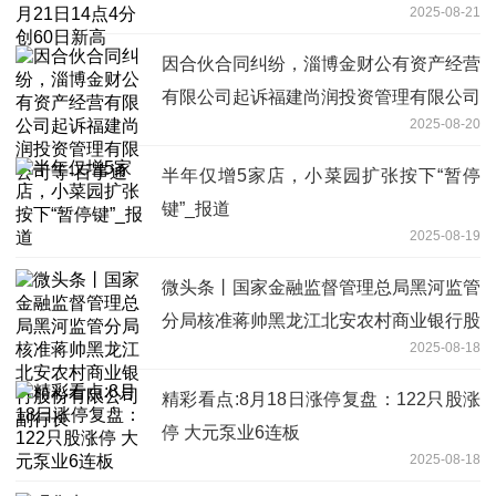
2025-08-21
因合伙合同纠纷，淄博金财公有资产经营
有限公司起诉福建尚润投资管理有限公司
2025-08-20
等-百事通
半年仅增5家店，小菜园扩张按下“暂停
键”_报道
2025-08-19
微头条丨国家金融监督管理总局黑河监管
分局核准蒋帅黑龙江北安农村商业银行股
2025-08-18
份有限公司副行长
精彩看点:8月18日涨停复盘：122只股涨
停 大元泵业6连板
2025-08-18