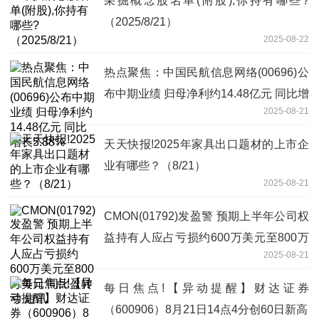
采掘概念股名单(附股),你持有哪些?
（2025/8/21）
2025-08-22
热点聚焦：中国民航信息网络(00696)公
布中期业绩 归母净利约14.48亿元 同比增
2025-08-21
长5.88%
天天快报!2025年家具出口题材的上市企
业有哪些？（8/21）
2025-08-21
CMON(01792)发盈警 预期上半年公司权
益持有人应占亏损约600万美元至800万
2025-08-21
美元 同比盈转亏 短讯
每日焦点!【异动提醒】财达证券
（600906）8月21日14点4分创60日新高