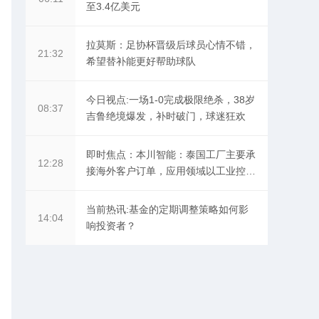
至3.4亿美元
拉莫斯：足协杯晋级后球员心情不错，
21:32
希望替补能更好帮助球队
今日视点:一场1-0完成极限绝杀，38岁
08:37
吉鲁绝境爆发，补时破门，球迷狂欢
即时焦点：本川智能：泰国工厂主要承
12:28
接海外客户订单，应用领域以工业控
制、汽车电子、安防、医疗等为主
当前热讯:基金的定期调整策略如何影
14:04
响投资者？