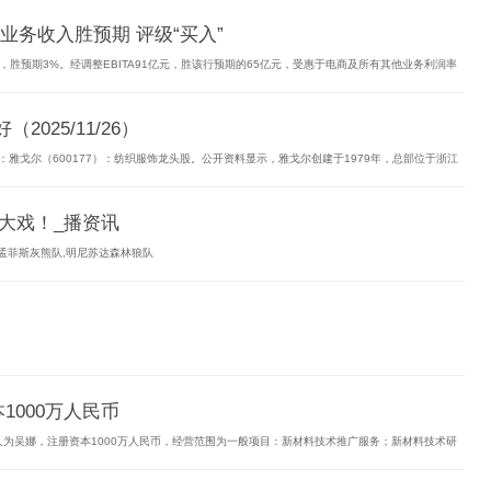
务收入胜预期 评级“买入”
，胜预期3%。经调整EBITA91亿元，胜该行预期的65亿元，受惠于电商及所有其他业务利润率
025/11/26）
：雅戈尔（600177）：纺织服饰龙头股。公开资料显示，雅戈尔创建于1979年，总部位于浙江
有大戏！_播资讯
,孟菲斯灰熊队,明尼苏达森林狼队
1000万人民币
人为吴娜，注册资本1000万人民币，经营范围为一般项目：新材料技术推广服务；新材料技术研