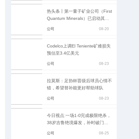
热头条丨第一量子矿业公司（First
Quantum Minerals）已启动其在
赞比亚Kansanshi 铜矿耗资12.5
公司
08-20
亿美元扩建项目
Codelco上调El Teniente矿难损失
预估至3.4亿美元
公司
08-23
拉莫斯：足协杯晋级后球员心情不
错，希望替补能更好帮助球队
公司
08-23
今日视点:一场1-0完成极限绝杀，
38岁吉鲁绝境爆发，补时破门，
球迷狂欢
公司
08-25