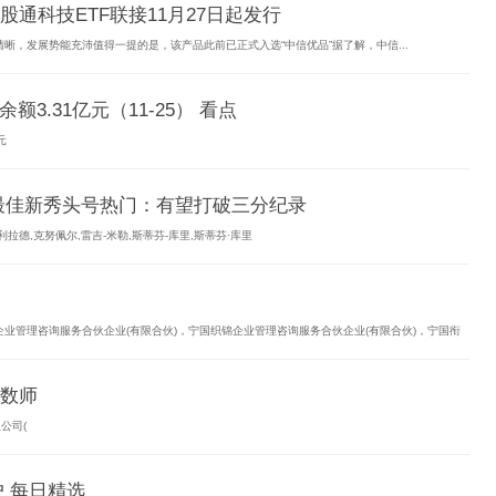
股通科技ETF联接11月27日起发行
，发展势能充沛值得一提的是，该产品此前已正式入选“中信优品”据了解，中信...
额3.31亿元（11-25） 看点
元
最佳新秀头号热门：有望打破三分纪录
德,克努佩尔,雷吉-米勒,斯蒂芬-库里,斯蒂芬·库里
巢企业管理咨询服务合伙企业(有限合伙)，宁国织锦企业管理咨询服务合伙企业(有限合伙)，宁国衔
核数师
公司(
户 每日精选