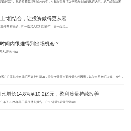
在诸多差异。投资者若能清晰区分两者，可根据自身情况做出更合适的投资决策。从产品性质来
而上”相结合，让投资做得更从容
略是非常有效的，即一端买入红利型资产，另一端买...
时间内很难得到出场机会？
,蒂米,nba
收紧往往意味着市场的不确定性增加，投资者需要全面考量各种因素，以做出明智的决策。首先，
增长14.8%至10.2亿元，盈利质量持续改善
6)公布了2025年第三季度财务报告。在“IP运营+渠道升级&rd...