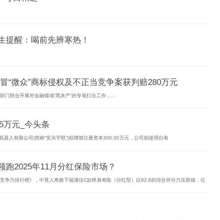
医生提醒：喝前先辨寒热！
冒“微众”商标侵权及不正当竞争案获判赔280万元
门联合开展对金融领域“黑灰产”的专项打击工作，...
5万元_今头条
宇联机器人有限公司(简称“安兴宇联”)拟增加注册资本300.00万元，公司拟使用自有
跑2025年11月分红保险市场？
合竞争力排行榜》，中英人寿旗下福满佳C款终身寿险（分红型）以92.6的综合评分力压群雄，位