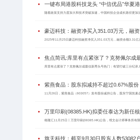
一键布局港股科技龙头 “中信优品”华夏港
随着政策支持力度加大和技术突破加速，中国科技企业成长路径更加清晰
豪迈科技：融资净买入351.03万元，融资余
2025年11月25日豪迈科技融资净买入351.03万元，融资余额3.31亿
焦点简讯:库里有点紧张了？克努佩尔成
库里有点紧张了？克努佩尔成最佳新秀头号热门：有望打破三分纪录,利拉
紫燕食品：股东拟减持不超过0.67%股份
11月26日，紫燕食品（603057）发布股份减持公告，股东宁国筑
万里印刷(08385.HK)拟委任泰达为新任
格隆汇11月25日丨万里印刷(08385.HK)公告，维文会计师事务所有限
旗天科技：截至9月30日股东人数53082