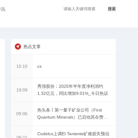
搜索
资讯
热点文章
cs
10:10
秀强股份：2025年半年度净利润约
19:09
1.32亿元，同比增加9.01%_今日热议
热头条丨第一量子矿业公司（First
09:06
Quantum Minerals）已启动其在赞比
亚Kansanshi 铜矿耗资12.5 亿美元扩
建项目
Codelco上调El Teniente矿难损失预估
06:11