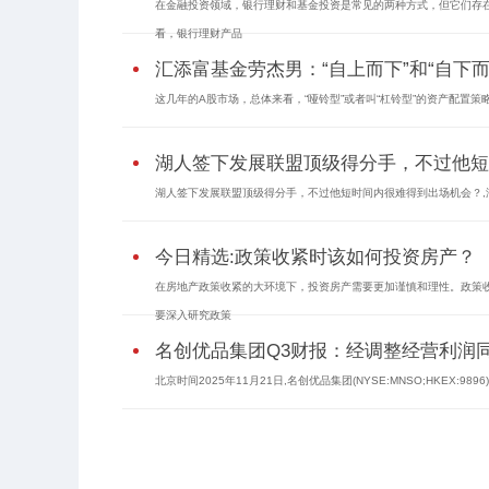
在金融投资领域，银行理财和基金投资是常见的两种方式，但它们存
看，银行理财产品
汇添富基金劳杰男：“自上而下”和“自下
这几年的A股市场，总体来看，“哑铃型”或者叫“杠铃型”的资产配置策
湖人签下发展联盟顶级得分手，不过他短
湖人签下发展联盟顶级得分手，不过他短时间内很难得到出场机会？,湖人
今日精选:政策收紧时该如何投资房产？
在房地产政策收紧的大环境下，投资房产需要更加谨慎和理性。政策
要深入研究政策
名创优品集团Q3财报：经调整经营利润同比
北京时间2025年11月21日,名创优品集团(NYSE:MNSO;HKEX:989