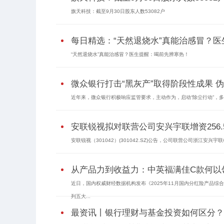
旗天科技：截至9月30日股东人数53082户
每日精选：“天然退烧水”真能治感冒？
“天然退烧水”真能治感冒？医生提醒：喝前先辨寒热！
微众银行打击“黑灰产”取得阶段性成果 伪
近年来，微众银行积极响应监管要求，主动作为，启动“除尘行动”，多部
安联锐视拟对联营公司安兴宇联增资256.
安联锐视（301042）(301042.SZ)公告，公司联营公司浙江安兴
从产品力到收益力：中英福满佳C款何以领
近日，国内权威财经数据机构发布《2025年11月国内分红险产品综
列五大...
最资讯丨银行理财与基金投资如何区分？