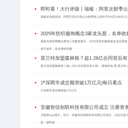
即时看！大行评级丨瑞银：阿里次财季云业
瑞银发表报告指，阿里巴巴9月底止次财季收入按年升5%至2480亿元
2025年纺织服饰概念3家龙头股，名单收好（2
据南方财富网概念查询工具数据显示，2025年纺织服饰板块龙头股有
省宁波市，是全国纺织服
莫兰特加盟森林狼？超1.26亿合同背后
莫兰特加盟森林狼？超1.26亿合同背后有大戏！,爱德华兹,贾·莫兰特
沪深两市成交额突破1万亿元|每日看点
沪深两市成交额突破1万亿元
安徽智信创联科技有限公司成立 注册资本
天眼查App显示，近日，安徽智信创联科技有限公司成立，法定代表
发；塑料加