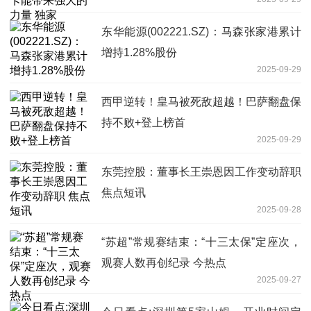
东华能源(002221.SZ)：马森张家港累计
增持1.28%股份
2025-09-29
西甲逆转！皇马被死敌超越！巴萨翻盘保
持不败+登上榜首
2025-09-29
东莞控股：董事长王崇恩因工作变动辞职
焦点短讯
2025-09-28
“苏超”常规赛结束：“十三太保”定座次，
观赛人数再创纪录 今热点
2025-09-27