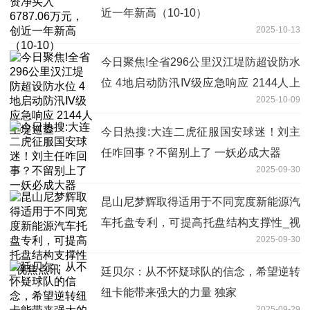
近一年新高（10-10）
2025-10-13
今日聚焦!全省296公里汉江堤防超设防水
位 4地启动防汛Ⅳ级应急响应 2144人上
2025-10-09
堤巡查
今日热搜:大连二虎征服国安球迷！刘主
任咋回事？不留别上了 一妖必成大器
2025-09-30
昆山尼梦辉取得适用于不同宽度新能源汽
车托盘专利，可提高托盘结构支撑性_视
2025-09-30
焦点讯
廷贝尔：从不怀疑球队的信念，希望逆转
纽卡能带来强大的力量 独家
2025-09-29